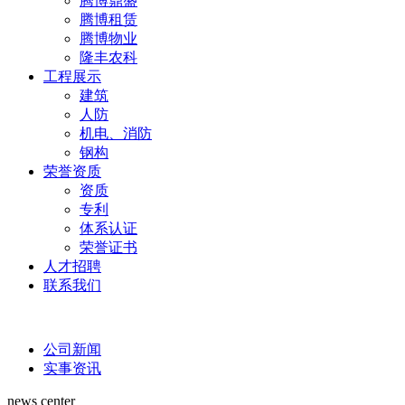
腾博鼎盛
腾博租赁
腾博物业
隆丰农科
工程展示
建筑
人防
机电、消防
钢构
荣誉资质
资质
专利
体系认证
荣誉证书
人才招聘
联系我们
公司新闻
实事资讯
news center