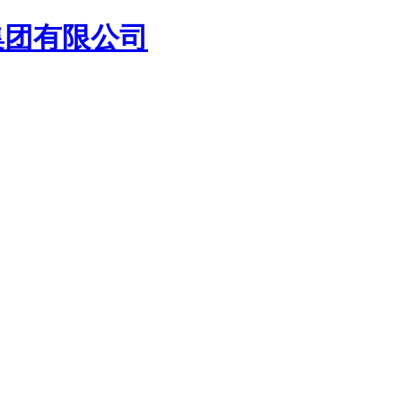
）集团有限公司