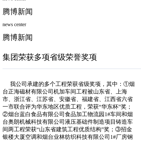
腾博新闻
news center
腾博新闻
集团荣获多项省级荣誉奖项
我公司承建的多个工程荣获省级奖项，其中：①烟
台正海磁材有限公司机加车间工程被山东省、上海
市、浙江省、江苏省、安徽省、福建省、江西省六省
一市联合评为华东地区优质工程，荣获“华东杯”奖；
②烟台蓝白食品有限公司食品加工物流园1#车间和烟
台奥朗机械科技有限公司液压基础件制造项目铸造车
间两工程荣获“山东省建筑工程优质结构”奖；③招金
银楼大厦空调和烟台业林纺织科技有限公司1#厂房钢