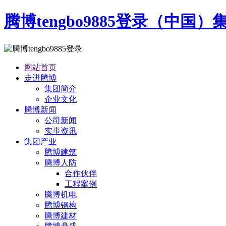
腾博tengbo9885登录（中国
网站首页
走进腾博
集团简介
企业文化
腾博新闻
公司新闻
实事资讯
集团产业
腾博建筑
腾博人防
合作伙伴
工程案例
腾博机电
腾博钢构
腾博建材