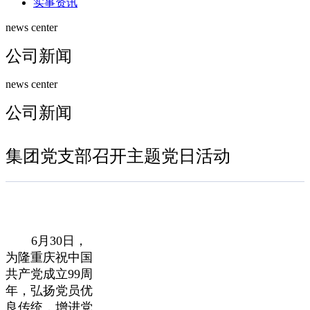
实事资讯
news center
公司新闻
news center
公司新闻
集团党支部召开主题党日活动
6月
30
日，
为隆重庆祝中国
共产党成立
99
周
年，弘扬党员优
良传统，增进党